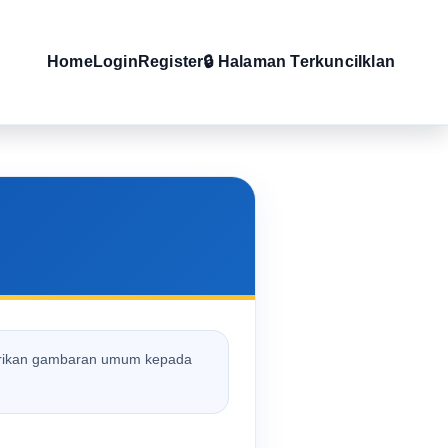
Home
Login
Register
🔒 Halaman Terkunci
Iklan
mberikan gambaran umum kepada